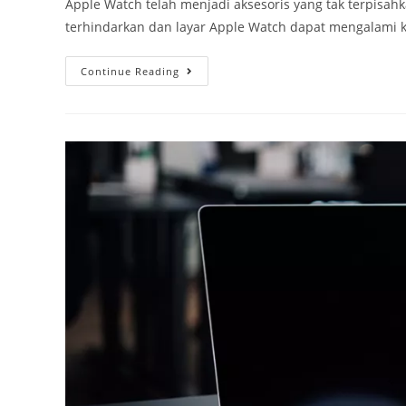
Apple Watch telah menjadi aksesoris yang tak terpisahk
terhindarkan dan layar Apple Watch dapat mengalami 
Continue Reading