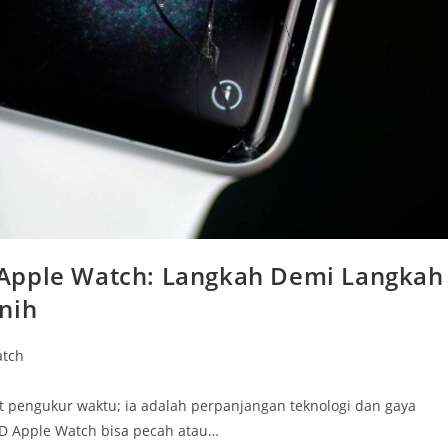
 Apple Watch: Langkah Demi Langkah
nih
atch
t pengukur waktu; ia adalah perpanjangan teknologi dan gaya
LCD Apple Watch bisa pecah atau…