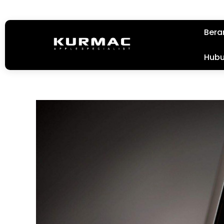
Bera
Hubu