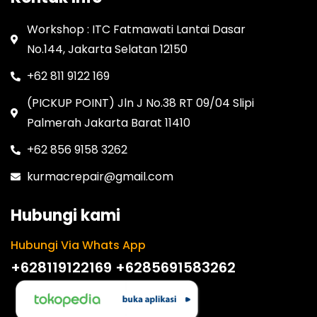
Workshop : ITC Fatmawati Lantai Dasar
No.144, Jakarta Selatan 12150
+62 811 9122 169
(PICKUP POINT) Jln J No.38 RT 09/04 Slipi
Palmerah Jakarta Barat 11410
+62 856 9158 3262
kurmacrepair@gmail.com
Hubungi kami
Hubungi Via Whats App
+628119122169
+6285691583262