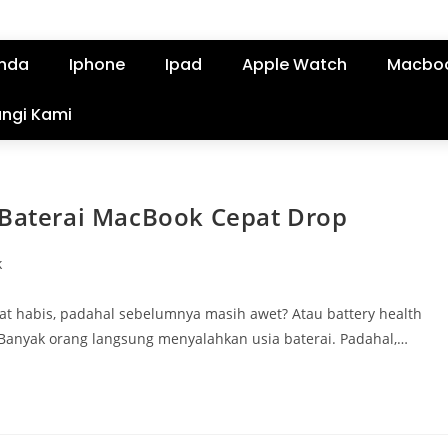
nda
Iphone
Ipad
Apple Watch
Macbo
ngi Kami
 Baterai MacBook Cepat Drop
k
at habis, padahal sebelumnya masih awet? Atau battery health
? Banyak orang langsung menyalahkan usia baterai. Padahal,…