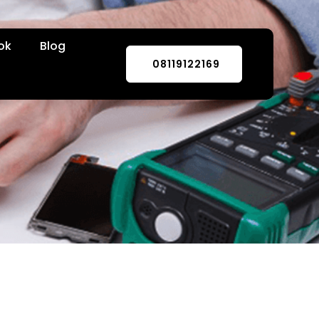
ok
Blog
08119122169