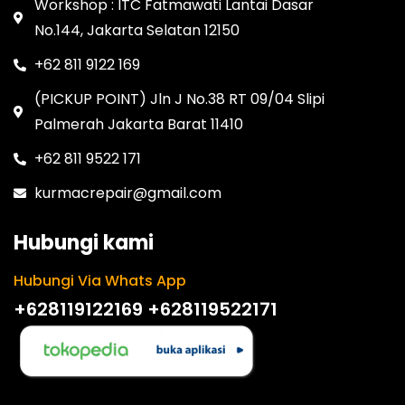
Workshop : ITC Fatmawati Lantai Dasar
No.144, Jakarta Selatan 12150
+62 811 9122 169
(PICKUP POINT) Jln J No.38 RT 09/04 Slipi
Palmerah Jakarta Barat 11410
+62 811 9522 171
kurmacrepair@gmail.com
Hubungi kami
Hubungi Via Whats App
+628119122169
+628119522171