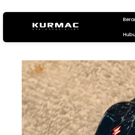
Bera
Hubu