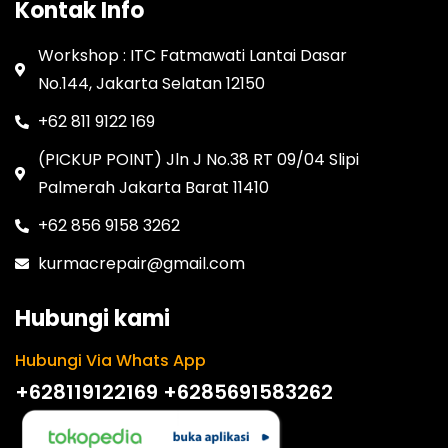
Kontak Info
Workshop : ITC Fatmawati Lantai Dasar
No.144, Jakarta Selatan 12150
+62 811 9122 169
(PICKUP POINT) Jln J No.38 RT 09/04 Slipi
Palmerah Jakarta Barat 11410
+62 856 9158 3262
kurmacrepair@gmail.com
Hubungi kami
Hubungi Via Whats App
+628119122169
+6285691583262