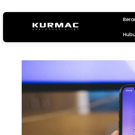
Bera
Hubu