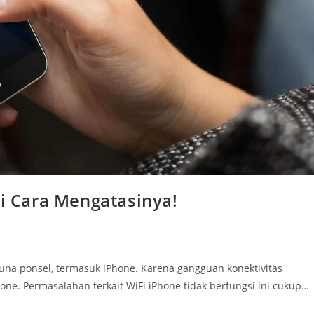
ni Cara Mengatasinya!
una ponsel, termasuk iPhone. Karena gangguan konektivitas
one. Permasalahan terkait WiFi iPhone tidak berfungsi ini cukup…