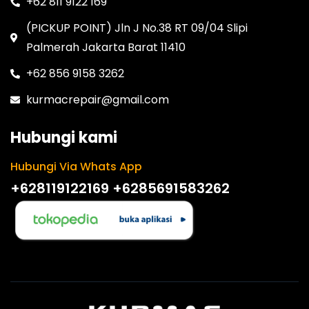
+62 811 9122 169
(PICKUP POINT) Jln J No.38 RT 09/04 Slipi
Palmerah Jakarta Barat 11410
+62 856 9158 3262
kurmacrepair@gmail.com
Hubungi kami
Hubungi Via Whats App
+628119122169
+6285691583262