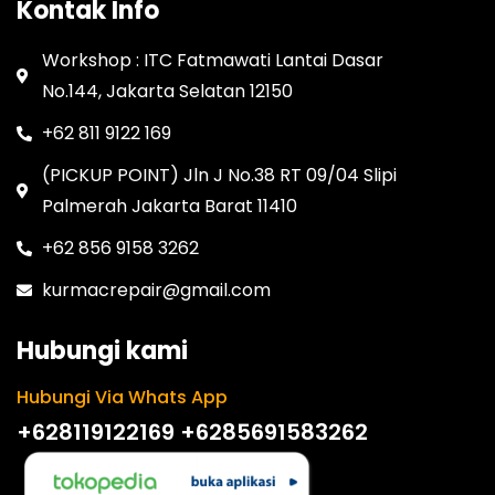
Kontak Info
Workshop : ITC Fatmawati Lantai Dasar
No.144, Jakarta Selatan 12150
+62 811 9122 169
(PICKUP POINT) Jln J No.38 RT 09/04 Slipi
Palmerah Jakarta Barat 11410
+62 856 9158 3262
kurmacrepair@gmail.com
Hubungi kami
Hubungi Via Whats App
+628119122169
+6285691583262