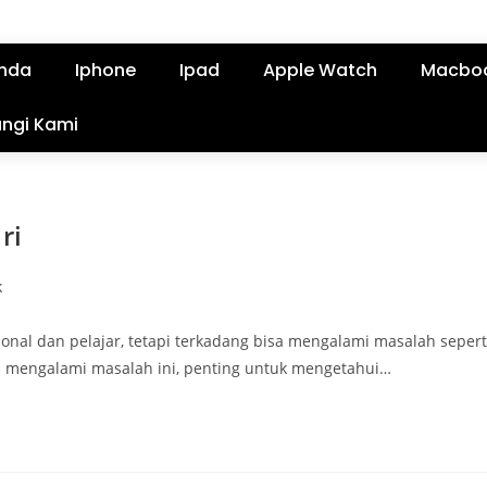
nda
Iphone
Ipad
Apple Watch
Macbo
ngi Kami
ri
k
nal dan pelajar, tetapi terkadang bisa mengalami masalah sepert
da mengalami masalah ini, penting untuk mengetahui…