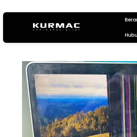
Bera
Hubu