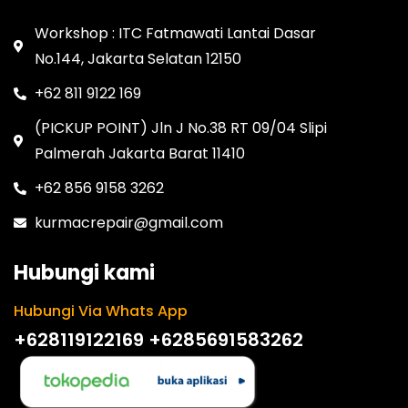
Workshop : ITC Fatmawati Lantai Dasar
No.144, Jakarta Selatan 12150
+62 811 9122 169
(PICKUP POINT) Jln J No.38 RT 09/04 Slipi
Palmerah Jakarta Barat 11410
+62 856 9158 3262
kurmacrepair@gmail.com
Hubungi kami
Hubungi Via Whats App
+628119122169
+6285691583262