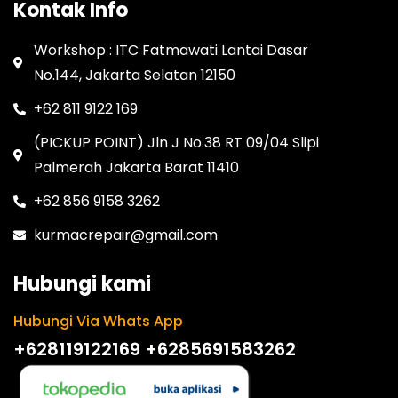
Kontak Info
Workshop : ITC Fatmawati Lantai Dasar
No.144, Jakarta Selatan 12150
+62 811 9122 169
(PICKUP POINT) Jln J No.38 RT 09/04 Slipi
Palmerah Jakarta Barat 11410
+62 856 9158 3262
kurmacrepair@gmail.com
Hubungi kami
Hubungi Via Whats App
+628119122169
+6285691583262