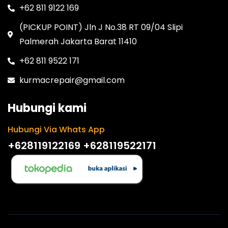
+62 811 9122 169
(PICKUP POINT) Jln J No.38 RT 09/04 Slipi
Palmerah Jakarta Barat 11410
+62 811 9522 171
kurmacrepair@gmail.com
Hubungi kami
Hubungi Via Whats App
+628119122169
+628119522171