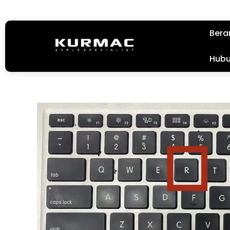
Bera
Hubu