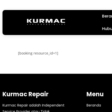
Bera
Hubu
[booking resource_id=1]
Kurmac Repair
Menu
Kurmac Repair adalah Independent
Beranda
Service Provider atau Tidak