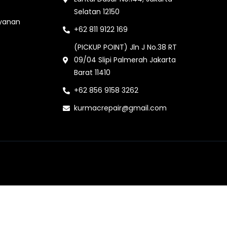
Selatan 12150
ayanan
+62 811 9122 169
(PICKUP POINT) Jln J No.38 RT
09/04 Slipi Palmerah Jakarta
Barat 11410
+62 856 9158 3262
kurmacrepair@gmail.com