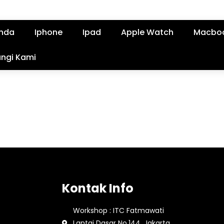
nda
Iphone
Ipad
Apple Watch
Macbo
ngi Kami
Kontak Info
Workshop : ITC Fatmawati
Lantai Dasar No.144, Jakarta